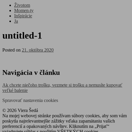
Životom
Momen-ty
Inšpirácie
Ja
untitled-1
Posted on
21. októbra 2020
Navigácia v článku
Ak chcete niečoho trošku, vezmete si trošku a nemusíte kupovať
veľké balenie
Spravovať nastavenia cookies
© 2026 Viera Šedá
Na mojej webovej stránke používam súbory cookies, aby som vám
poskytla najrelevantnejšie zážitky vďaka zapamätaniu vašich
preferencií a opakovaných návštev. Kliknutím na „Prijať“
vyjadrujete súhlas s použitím VŠETKÝCH cookies.