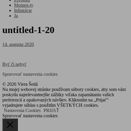
Momen-ty
Inšpirácie
Ja
untitled-1-20
Posted
14. augusta 2020
on
Navigácia
Byť či nebyť
v
Spravovať nastavenia cookies
článku
© 2026 Viera Šedá
Na mojej webovej stránke používam súbory cookies, aby som vám
poskytla najrelevantnejšie zážitky vďaka zapamätaniu vašich
preferencií a opakovaných návštev. Kliknutím na „Prijať“
vyjadrujete súhlas s použitím VŠETKÝCH cookies.
Nastavenia Cookies
PRIJAŤ
Spravovať nastavenia cookies