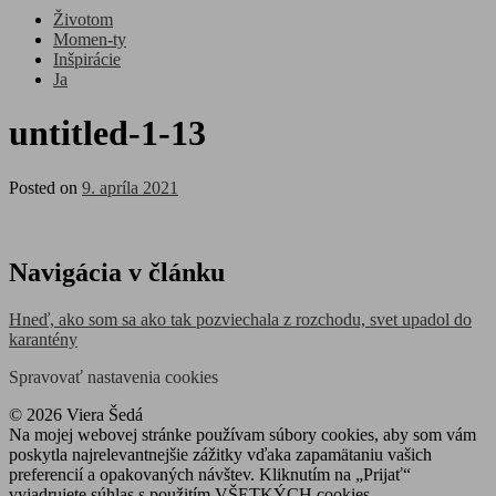
Životom
Momen-ty
Inšpirácie
Ja
untitled-1-13
Posted on
9. apríla 2021
Navigácia v článku
Hneď, ako som sa ako tak pozviechala z rozchodu, svet upadol do
karantény
Spravovať nastavenia cookies
© 2026 Viera Šedá
Na mojej webovej stránke používam súbory cookies, aby som vám
poskytla najrelevantnejšie zážitky vďaka zapamätaniu vašich
preferencií a opakovaných návštev. Kliknutím na „Prijať“
vyjadrujete súhlas s použitím VŠETKÝCH cookies.