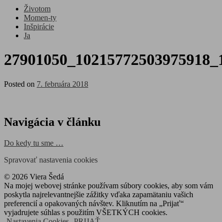
Životom
Momen-ty
Inšpirácie
Ja
27901050_10215772503975918_
Posted on
7. februára 2018
Navigácia v článku
Do kedy tu sme …
Spravovať nastavenia cookies
© 2026 Viera Šedá
Na mojej webovej stránke používam súbory cookies, aby som vám
poskytla najrelevantnejšie zážitky vďaka zapamätaniu vašich
preferencií a opakovaných návštev. Kliknutím na „Prijať“
vyjadrujete súhlas s použitím VŠETKÝCH cookies.
Nastavenia Cookies
PRIJAŤ