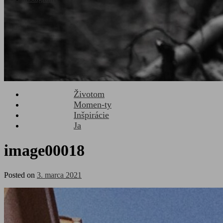
Životom
Momen-ty
Inšpirácie
Ja
image00018
Posted on
3. marca 2021