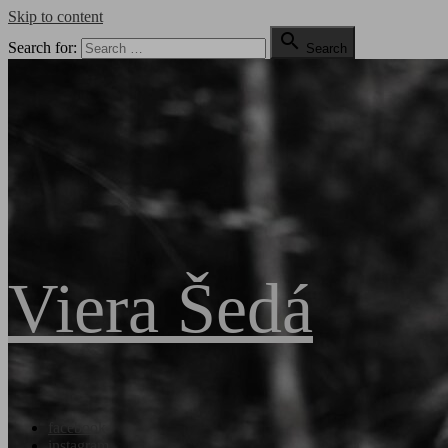
Skip to content

Search for:
Search
Viera Šedá
facebook
instagram