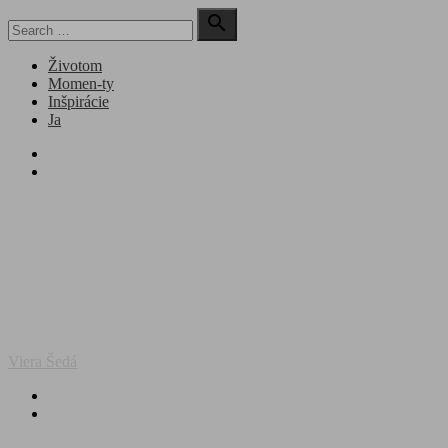
Skip
Search

to
for:
Search
content
Životom
Momen-ty
Inšpirácie
Ja
facebook
instagram
Viera Šedá
facebook
instagram