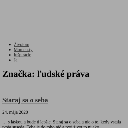
Životom
Momen-ty
Inšpirácie
Ja
Značka:
ľudské práva
Staraj sa o seba
24. mája 2020
… s láskou a bude ti lepšie. Staraj sa o seba a nie o to, kedy vstala
tvoja suseda. Teba je do toho nič a tvoj život to nijako