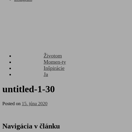
Životom
Momen-ty
Inšpirácie
Ja
untitled-1-30
Posted on
15. júna 2020
Navigácia v článku