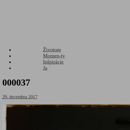
Životom
Momen-ty
Inšpirácie
Ja
000037
Posted
29. decembra 2017
on