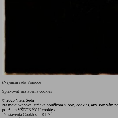
Navigácia
(Ne)mám rada Vianoce
v
Spravovať nastavenia cookies
článku
© 2026 Viera Šedá
Na mojej webovej stránke používam súbory cookies, aby som vám posky
použitím VŠETKÝCH cookies.
Nastavenia Cookies
PRIJAŤ