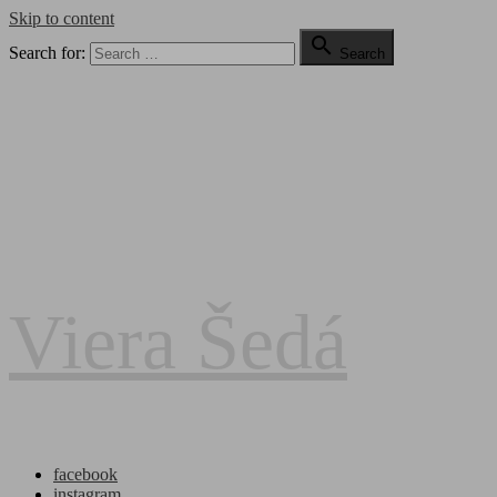
Skip to content

Search for:
Search
Viera Šedá
facebook
instagram