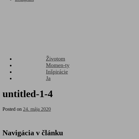
Životom
Momen-ty
Inšpirácie
Ja
untitled-1-4
Posted on
24. mája 2020
Navigácia v článku