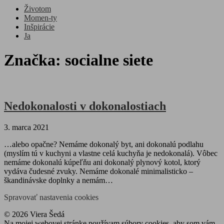
Životom
Momen-ty
Inšpirácie
Ja
Značka:
socialne siete
Nedokonalosti v dokonalostiach
3. marca 2021
…alebo opačne? Nemáme dokonalý byt, ani dokonalú podlahu
(myslím tú v kuchyni a vlastne celá kuchyňa je nedokonalá). Vôbec
nemáme dokonalú kúpeľňu ani dokonalý plynový kotol, ktorý
vydáva čudesné zvuky. Nemáme dokonalé minimalisticko –
škandinávske doplnky a nemám…
Spravovať nastavenia cookies
© 2026 Viera Šedá
Na mojej webovej stránke používam súbory cookies, aby som vám