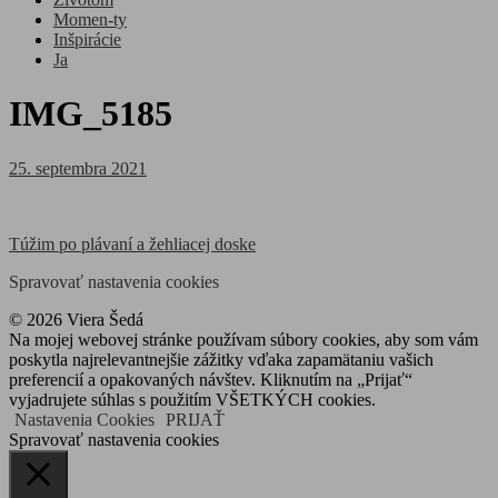
Momen-ty
Inšpirácie
Ja
IMG_5185
Posted
25. septembra 2021
on
Navigácia
Túžim po plávaní a žehliacej doske
v
Spravovať nastavenia cookies
článku
© 2026 Viera Šedá
Na mojej webovej stránke používam súbory cookies, aby som vám
poskytla najrelevantnejšie zážitky vďaka zapamätaniu vašich
preferencií a opakovaných návštev. Kliknutím na „Prijať“
vyjadrujete súhlas s použitím VŠETKÝCH cookies.
Nastavenia Cookies
PRIJAŤ
Spravovať nastavenia cookies