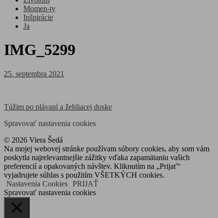
Momen-ty
Inšpirácie
Ja
IMG_5299
Posted
25. septembra 2021
on
Navigácia
Túžim po plávaní a žehliacej doske
v
Spravovať nastavenia cookies
článku
© 2026 Viera Šedá
Na mojej webovej stránke používam súbory cookies, aby som vám
poskytla najrelevantnejšie zážitky vďaka zapamätaniu vašich
preferencií a opakovaných návštev. Kliknutím na „Prijať“
vyjadrujete súhlas s použitím VŠETKÝCH cookies.
Nastavenia Cookies
PRIJAŤ
Spravovať nastavenia cookies