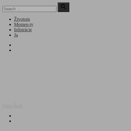
Skip
Search

to
for:
Search
content
Životom
Momen-ty
Inšpirácie
Ja
facebook
instagram
Viera Šedá
facebook
instagram