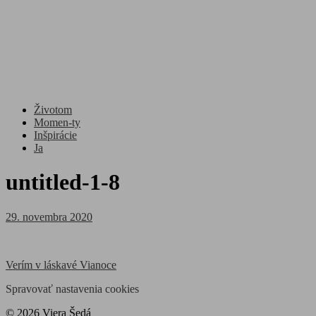
Životom
Momen-ty
Inšpirácie
Ja
untitled-1-8
Posted
29. novembra 2020
on
Navigácia
Verím v láskavé Vianoce
v
Spravovať nastavenia cookies
článku
© 2026 Viera Šedá