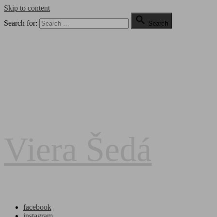
Skip to content

Search for:
Search
Viera Šedá
facebook
instagram