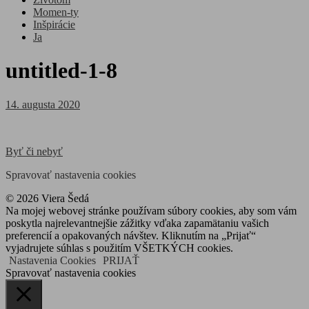
Momen-ty
Inšpirácie
Ja
untitled-1-8
Posted
14. augusta 2020
on
Navigácia
Byť či nebyť
v
Spravovať nastavenia cookies
článku
© 2026 Viera Šedá
Na mojej webovej stránke používam súbory cookies, aby som vám
poskytla najrelevantnejšie zážitky vďaka zapamätaniu vašich
preferencií a opakovaných návštev. Kliknutím na „Prijať“
vyjadrujete súhlas s použitím VŠETKÝCH cookies.
Nastavenia Cookies
PRIJAŤ
Spravovať nastavenia cookies