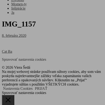
Momen-ty
Inšpirácie
Ja
IMG_1157
Posted
8. februára 2020
on
Navigácia
Cat Ba
v
Spravovať nastavenia cookies
článku
© 2026 Viera Šedá
Na mojej webovej stránke používam súbory cookies, aby som vám
poskytla najrelevantnejšie zážitky vďaka zapamätaniu vašich
preferencií a opakovaných návštev. Kliknutím na „Prijať“
vyjadrujete súhlas s použitím VŠETKÝCH cookies.
Nastavenia Cookies
PRIJAŤ
Spravovať nastavenia cookies