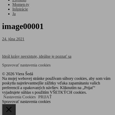
Momen-ty
Inšpirácie
Ja
image00001
Posted
24. júna 2021
on
Navigácia
Ideál krásy neexistuje, ideálne je poznať sa
v
Spravovať nastavenia cookies
článku
© 2026 Viera Šedá
Na mojej webovej stránke používam súbory cookies, aby som vám
poskytla najrelevantnejšie zážitky vďaka zapamätaniu vašich
preferencií a opakovaných návštev. Kliknutím na „Prijať“
vyjadrujete súhlas s použitím VŠETKÝCH cookies.
Nastavenia Cookies
PRIJAŤ
Spravovať nastavenia cookies