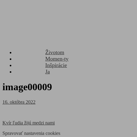
Životom
Momen-ty
Inšpirácie
Ja
image00009
Posted
16. októbra 2022
on
Navigácia
Kvír ľudia žijú medzi nami
v
Spravovať nastavenia cookies