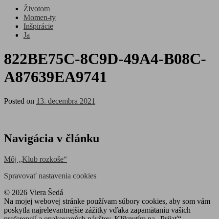
Životom
Momen-ty
Inšpirácie
Ja
822BE75C-8C9D-49A4-B08C-
A87639EA9741
Posted on
13. decembra 2021
Navigácia v článku
Môj „Klub rozkoše“
Spravovať nastavenia cookies
© 2026 Viera Šedá
Na mojej webovej stránke používam súbory cookies, aby som vám
poskytla najrelevantnejšie zážitky vďaka zapamätaniu vašich
preferencií a opakovaných návštev. Kliknutím na „Prijať“