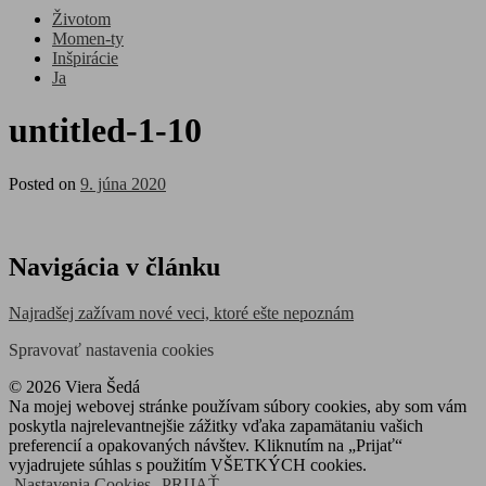
Životom
Momen-ty
Inšpirácie
Ja
untitled-1-10
Posted on
9. júna 2020
Navigácia v článku
Najradšej zažívam nové veci, ktoré ešte nepoznám
Spravovať nastavenia cookies
© 2026 Viera Šedá
Na mojej webovej stránke používam súbory cookies, aby som vám
poskytla najrelevantnejšie zážitky vďaka zapamätaniu vašich
preferencií a opakovaných návštev. Kliknutím na „Prijať“
vyjadrujete súhlas s použitím VŠETKÝCH cookies.
Nastavenia Cookies
PRIJAŤ