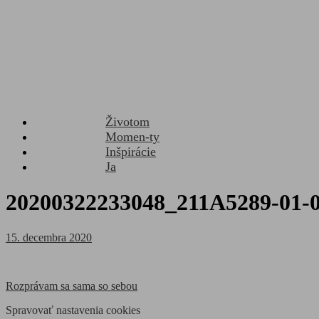
Životom
Momen-ty
Inšpirácie
Ja
20200322233048_211A5289-01-0
Posted
15. decembra 2020
on
Navigácia
Rozprávam sa sama so sebou
v
Spravovať nastavenia cookies