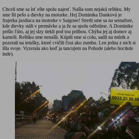
Chceli sme sa ísť ešte spolu najesť. Našla som nejakú reštiku. My
sme šli pešo a dievky na motorke. Hej Dominika Danková je
frajerka jazdiaca na motorke v Saigone! Stretli sme sa na semafore,
kde dievky stáli v premávke a ja že sa spolu odfotíme. A Dominike
prišlo ľúto, aj jej slzy tiekli pod tou prilbou. Chýba jej aj domov aj
kamoši. Reštiku sme nenašli. Kúpili sme si colu, sadli na múrik a
pozerali na tetušky, ktoré cvičili čosi ako zumbu. Len jedna z nich si
išla svoje. Vyzerala ako keď ja tancujem na Pohode (alebo hocikde
inde).