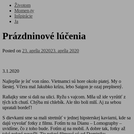
Životom
Momen-ty
Inšpirácie
Ja
Prázdninové lúčenia
Posted on
23. apríla 2020
23. apríla 2020
3.1.2020
Najlepšie je ísť von ráno. Vietnamci sú hore okolo piatej. My o
šiestej. Včera mal Jakubko krízu, lebo Saigon je ozaj preplnený.
Raňajky sme si dali na ulici. Ryžu s vajcom. Mňa už ide vyrútiť z
tých ich chutí. Chýba mi chlebík. Ale títo boli milí. Aj za sebou
upratali bordeľ!
S dievkami sme sa mali stretnúť v jednej hipsterskej kaviarni, kde sa
dajú vyvolať fotky z filmu. Fotím tu na Dianu – Lomography –
uvidíme, čo z toho bude. Fotím aj na mobil. A dobre tak, fotky až
také pekné nevyšli. Tie pekné filmové sú od Dominiky.