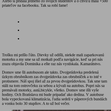
Alebo si pridala jedného zo svojich študentov a o chvíľu mala +500
priateľov na facebooku. Tak sa robí fame!
Trošku mi prišlo ľúto. Dievky už odišli, niekde mali zaparkovanú
motorku a my sme sa už motkali podľa navigácie, keď sa pri nás
zrazu objavila Dominika a ešte raz nás vystískala. Kamarátstvo.
Domov sme šli autobusom ale takto. Dvojprúdovka predelená
úzkym obrubníkom zas dvojprúdovka zas obrubníček a to isté v
protismere. Náš spoj išiel až za prvou dvojprúdovkou. Tak sme tam
stáli na tom ostrovčeku za sebou a kývali na autobus. Popri nás sa
premávali motorky, autá,bicykle, všetko. Domov sme išli vyše
hodiny. Och Bratislava mi bude pripadať ako dedina. V autobuse
bola vypeckovaná klimatizácia, ľudia sedeli v páperových bundách
a vonku bolo 30 stupňov. A to už bol večer.