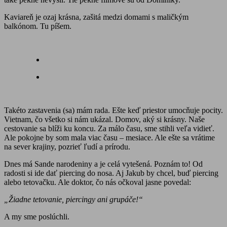
Kaviareň je ozaj krásna, zašitá medzi domami s maličkým
balkónom. Tu píšem.
Takéto zastavenia (sa) mám rada. Ešte keď priestor umocňuje pocity.
Vietnam, čo všetko si nám ukázal. Domov, aký si krásny. Naše
cestovanie sa blíži ku koncu. Za málo času, sme stihli veľa vidieť.
Ale pokojne by som mala viac času – mesiace. Ale ešte sa vrátime
na sever krajiny, pozrieť ľudí a prírodu.
Dnes má Sande narodeniny a je celá vytešená. Poznám to! Od
radosti si ide dať piercing do nosa. Aj Jakub by chcel, buď piercing
alebo tetovačku. Ale doktor, čo nás očkoval jasne povedal:
„Žiadne tetovanie, piercingy ani grupáče!“
A my sme poslúchli.