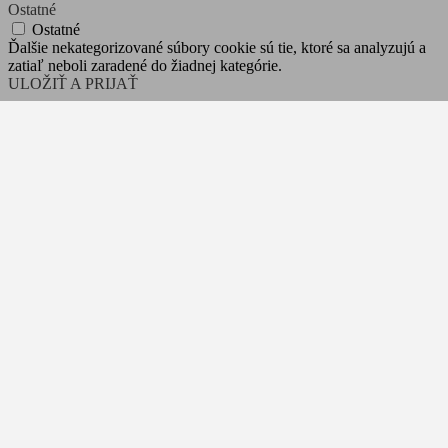
Ostatné
Ostatné
Ďalšie nekategorizované súbory cookie sú tie, ktoré sa analyzujú a
zatiaľ neboli zaradené do žiadnej kategórie.
ULOŽIŤ A PRIJAŤ