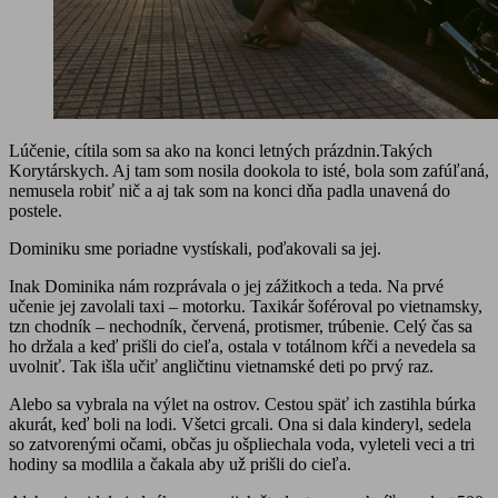
Lúčenie, cítila som sa ako na konci letných prázdnin.Takých
Korytárskych. Aj tam som nosila dookola to isté, bola som zafúľaná,
nemusela robiť nič a aj tak som na konci dňa padla unavená do
postele.
Dominiku sme poriadne vystískali, poďakovali sa jej.
Inak Dominika nám rozprávala o jej zážitkoch a teda. Na prvé
učenie jej zavolali taxi – motorku. Taxikár šoféroval po vietnamsky,
tzn chodník – nechodník, červená, protismer, trúbenie. Celý čas sa
ho držala a keď prišli do cieľa, ostala v totálnom kŕči a nevedela sa
uvolniť. Tak išla učiť angličtinu vietnamské deti po prvý raz.
Alebo sa vybrala na výlet na ostrov. Cestou späť ich zastihla búrka
akurát, keď boli na lodi. Všetci grcali. Ona si dala kinderyl, sedela
so zatvorenými očami, občas ju ošpliechala voda, vyleteli veci a tri
hodiny sa modlila a čakala aby už prišli do cieľa.