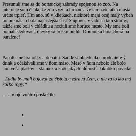
Presunuli sme sa do botanickej záhrady spojenou so zoo. Na
internete som čítala, že zoo vyzerá hrozne a že tam zvieratká musia
určite trpieť. Hm áno, sú v klietkach, niektoré majú ozaj malý výbeh
no pre nás to bola najčistejšia časť Saigonu. Všade sú tam stromy,
takže sme boli v chládku a necítili sme horúce mesto. My sme boli
pomalí sledovači, dievky sa trošku nudili. Dominika bola chorá na
paralene!
Papali sme hranolky a debatili. Sande si objednala narodeninový
drink a očakávali sme v ňom mäso. Mäso v ňom nebolo ale bolo
tam veľa plastov – slamiek a kadejakých hlúpostí. Jakubko povedal:
„Ľudia by mali bojovať za čistotu a zdravú Zem, a nie za to kto má
koľko ropy!“
… a moje vnútro poskočilo.